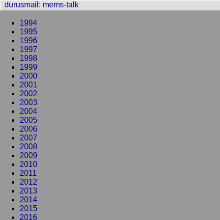
durusmail
:
mems-talk
1994
1995
1996
1997
1998
1999
2000
2001
2002
2003
2004
2005
2006
2007
2008
2009
2010
2011
2012
2013
2014
2015
2016